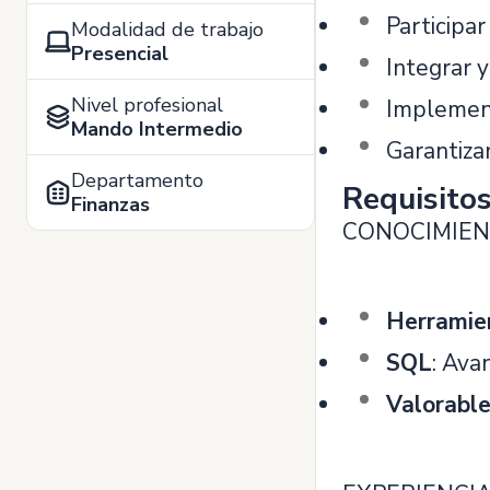
Participa
Modalidad de trabajo
Presencial
Integrar 
Nivel profesional
Implement
Mando Intermedio
Garantizar
Departamento
Requisito
Finanzas
CONOCIMIEN
Herramien
SQL
: Ava
Valorabl