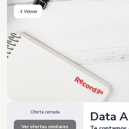
Volver
Oferta cerrada
Data A
Ver ofertas similares
Te contamos 