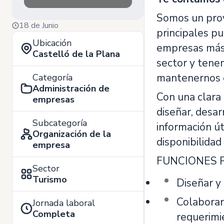
Somos un prove
18 de Junio
principales pu
Ubicación
empresas más 
Castelló de la Plana
sector y tenem
mantenernos en
Categoría
Administración de
Con una clara
empresas
diseñar, desar
Subcategoría
información út
Organización de la
disponibilida
empresa
FUNCIONES P
Sector
Turismo
Diseñar y
Colaborar
Jornada laboral
Completa
requerimi