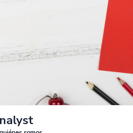
nalyst
quiénes somos...